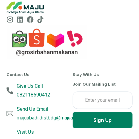
Contact Us
Stay With Us
Join Our Mailing List
Give Us Call
082118690412
Send Us Email
majuabadi.distbdg@majuabadijujurutama.com
Sign Up
Visit Us