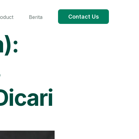
Contact Us
roduct
Berita
):
s
icari