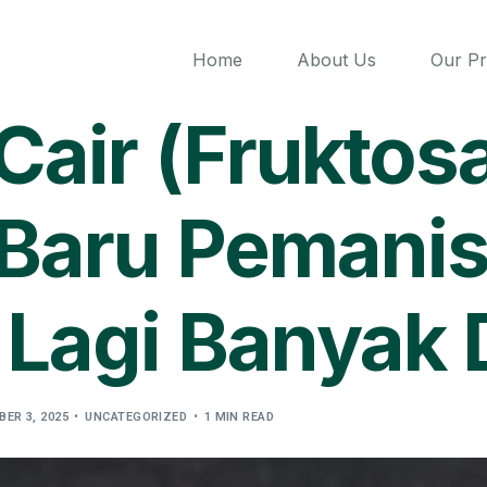
Home
About Us
Our P
Cair (Fruktosa
 Baru Pemani
Lagi Banyak D
ER 3, 2025
UNCATEGORIZED
1 MIN READ