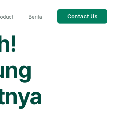
Contact Us
roduct
Berita
h!
ung
tnya