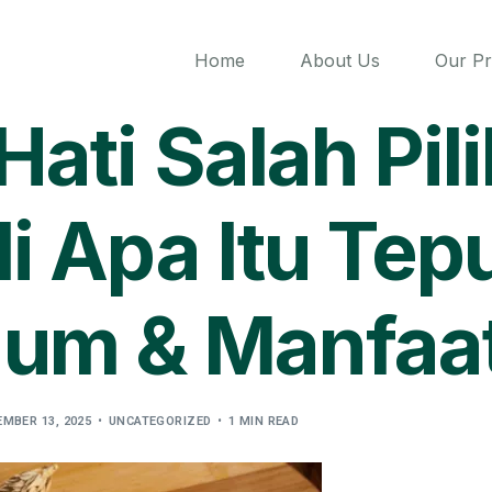
Home
About Us
Our P
Hati Salah Pili
i Apa Itu Tep
um & Manfaa
MBER 13, 2025
UNCATEGORIZED
1 MIN READ