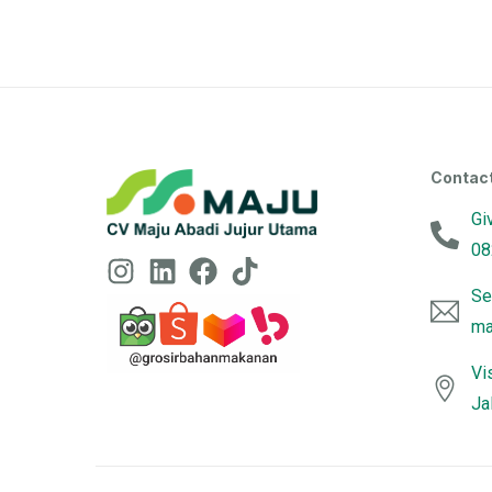
Contac
Gi
08
Se
ma
Vi
Ja