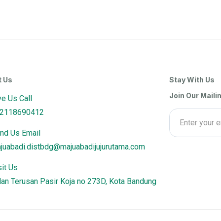
t Us
Stay With Us
Join Our Mailin
ve Us Call
2118690412
nd Us Email
juabadi.distbdg@majuabadijujurutama.com
sit Us
lan Terusan Pasir Koja no 273D, Kota Bandung