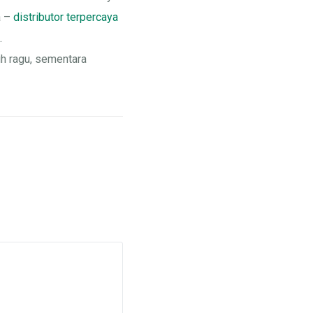
a –
distributor terpercaya
.
ih ragu, sementara