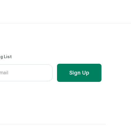
g List
Sign Up