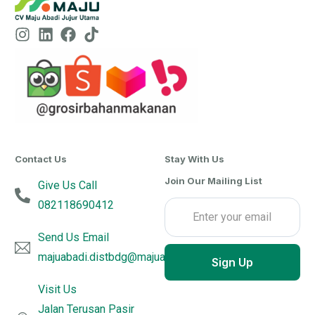
Contact Us
Stay With Us
Join Our Mailing List
Give Us Call
082118690412
Send Us Email
majuabadi.distbdg@majuabadijujurutama.com
Sign Up
Visit Us
Jalan Terusan Pasir