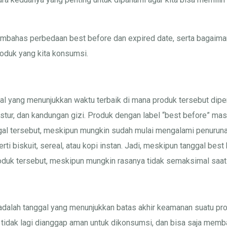
n membahas perbedaan best before dan expired date, serta bagaim
oduk yang kita konsumsi.
al yang menunjukkan waktu terbaik di mana produk tersebut diper
ekstur, dan kandungan gizi. Produk dengan label “best before” ma
al tersebut, meskipun mungkin sudah mulai mengalami penurunan 
ti biskuit, sereal, atau kopi instan. Jadi, meskipun tanggal bes
duk tersebut, meskipun mungkin rasanya tidak semaksimal saat b
e adalah tanggal yang menunjukkan batas akhir keamanan suatu pro
t tidak lagi dianggap aman untuk dikonsumsi, dan bisa saja mem