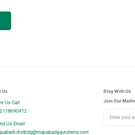
t Us
Stay With Us
Join Our Mailin
ve Us Call
2118690412
nd Us Email
juabadi.distbdg@majuabadijujurutama.com