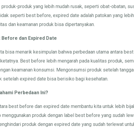
uk produk-produk yang lebih mudah rusak, seperti obat-obatan, s
dak seperti best before, expired date adalah patokan yang lebih 
alitas dan keamanan produk bisa dipertanyakan.
 Before dan Expired Date
 kita bisa menarik kesimpulan bahwa perbedaan utama antara best
t ketatnya. Best before lebih mengarah pada kualitas produk, sem
ngan keamanan konsumsi. Mengonsumsi produk setelah tanggal
k setelah expired date bisa berisiko bagi kesehatan.
hami Perbedaan Ini?
a best before dan expired date membantu kita untuk lebih bija
p menggunakan produk dengan label best before yang sudah lewa
 menghindari produk dengan expired date yang sudah terlewat u