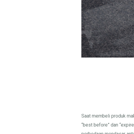
Saat membeli produk maka
“best before” dan “expi
perbedaan mendasar antar