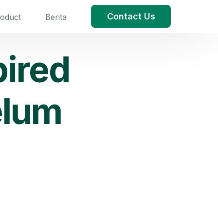
Contact Us
roduct
Berita
pired
elum