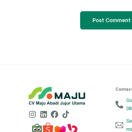
Contac
Gi
08
Se
ma