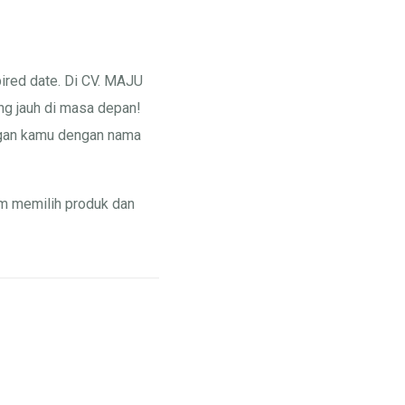
pired date. Di CV. MAJU
g jauh di masa depan!
angan kamu dengan nama
m memilih produk dan