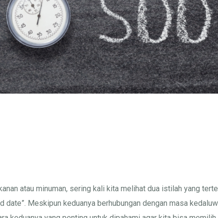
nan atau minuman, sering kali kita melihat dua istilah yang tert
red date”. Meskipun keduanya berhubungan dengan masa kedaluw
a keduanya yang penting untuk dipahami agar kita bisa memilih