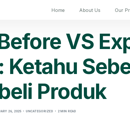
Home
About Us
Our P
Before VS Ex
 : Ketahu Seb
eli Produk
ARY 26, 2025
UNCATEGORIZED
2 MIN READ