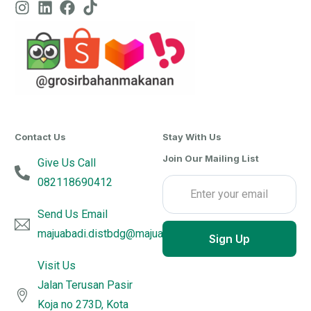
Contact Us
Stay With Us
Join Our Mailing List
Give Us Call
082118690412
Send Us Email
majuabadi.distbdg@majuabadijujurutama.com
Sign Up
Visit Us
Jalan Terusan Pasir
Koja no 273D, Kota