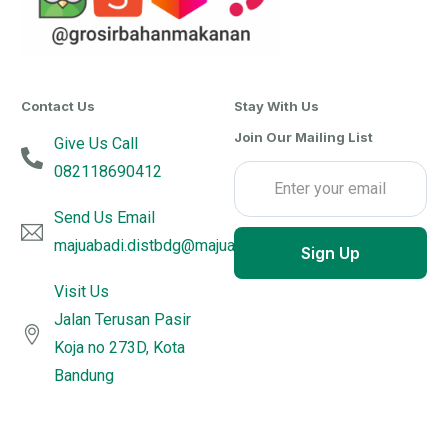
Contact Us
Stay With Us
Join Our Mailing List
Give Us Call
082118690412
Send Us Email
majuabadi.distbdg@majuabadijujurutama.com
Sign Up
Visit Us
Jalan Terusan Pasir
Koja no 273D, Kota
Bandung