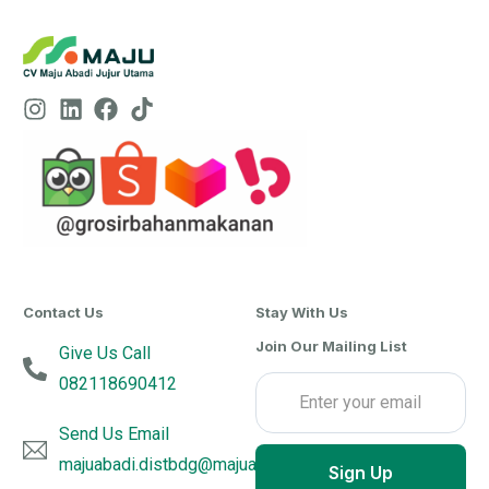
Contact Us
Stay With Us
Join Our Mailing List
Give Us Call
082118690412
Send Us Email
majuabadi.distbdg@majuabadijujurutama.com
Sign Up