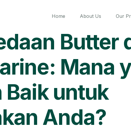
Home
About Us
Our P
edaan Butter 
arine: Mana 
 Baik untuk
kan Anda?