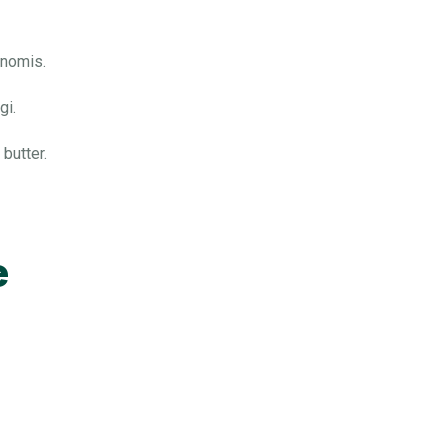
onomis.
gi.
butter.
e