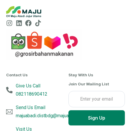
Contact Us
Stay With Us
Join Our Mailing List
Give Us Call
082118690412
Send Us Email
majuabadi.distbdg@majuabadijujurutama.com
Sign Up
Visit Us