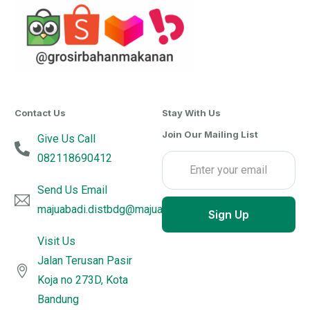
Contact Us
Stay With Us
Join Our Mailing List
Give Us Call
082118690412
Send Us Email
majuabadi.distbdg@majuabadijujurutama.com
Sign Up
Visit Us
Jalan Terusan Pasir
Koja no 273D, Kota
Bandung