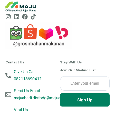
Contact Us
Stay With Us
Join Our Mailing List
Give Us Call
082118690412
Send Us Email
majuabadi.distbdg@majuabadijujurutama.com
Sign Up
Visit Us